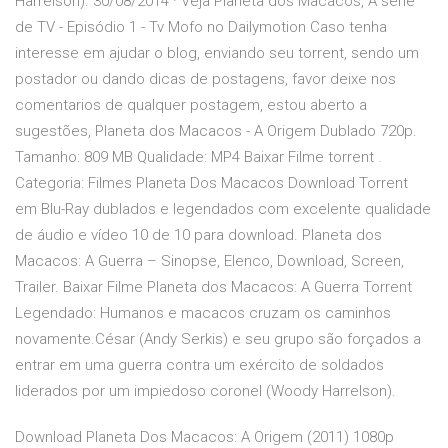
Harrelson). 30/08/2014 · Veja Planeta dos Macacos, A série
de TV - Episódio 1 - Tv Mofo no Dailymotion Caso tenha
interesse em ajudar o blog, enviando seu torrent, sendo um
postador ou dando dicas de postagens, favor deixe nos
comentarios de qualquer postagem, estou aberto a
sugestões, Planeta dos Macacos - A Origem Dublado 720p.
Tamanho: 809 MB Qualidade: MP4 Baixar Filme torrent .
Categoria: Filmes Planeta Dos Macacos Download Torrent
em Blu-Ray dublados e legendados com excelente qualidade
de áudio e vídeo 10 de 10 para download. Planeta dos
Macacos: A Guerra – Sinopse, Elenco, Download, Screen,
Trailer. Baixar Filme Planeta dos Macacos: A Guerra Torrent
Legendado: Humanos e macacos cruzam os caminhos
novamente.César (Andy Serkis) e seu grupo são forçados a
entrar em uma guerra contra um exército de soldados
liderados por um impiedoso coronel (Woody Harrelson).
Download Planeta Dos Macacos: A Origem (2011) 1080p