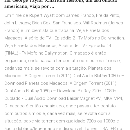
Hd. George Taylor (Charlton Heston), um astronauta
americano, viaja por …
Um filme de Rupert Wyatt com James Franco, Freida Pinto,
John Lithgow, Brian Cox. San Francisco. Will Rodman (James
Franco) é um cientista que trabalha Veja Planeta dos
Macacos, A série de TV - Episódio 2 - Tv Mofo no Dailymotion.
Veja Planeta dos Macacos, A série de TV - Episódio 14
(FINAL) - Tv Mofo no Dailymotion. O macaco é então
engaiolado, onde passa a ter contato com outros símios e,
cada vez mais, se revolta com a situação. Planeta dos
Macacos: A Origem Torrent (2011) Dual Audio BluRay 1080p –
Download Planeta dos Macacos: A Origem Torrent (2011)
Dual Audio BluRay 1080p – Download BluRay 720p | 1080p
Dublado / Dual Áudio Download Baixar Magnet AVI, MKV, MP4,
O macaco é então engaiolado, onde passa a ter contato
com outros símios e, cada vez mais, se revolta com a
situação. baixe via torrent com qualidade 720p ou 1080p e
áudio dublado/legendado se disponivel. Torrent TRAILER do